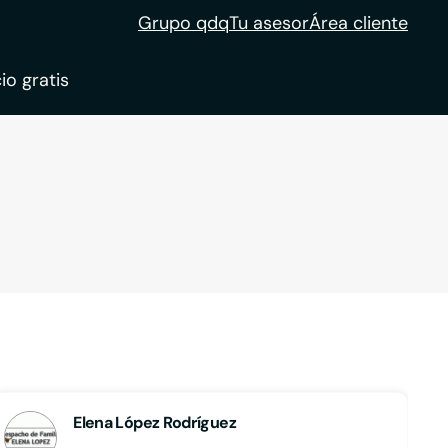
Grupo qdq
Tu asesor
Área cliente
io gratis
ble
tion
Elena López Rodríguez