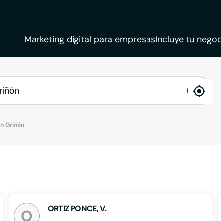
Marketing digital para empresas
Incluye tu negoc
ena
loca
n Griñón
ORTIZ PONCE, V.
O