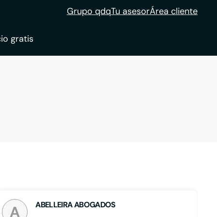
Grupo qdq
Tu asesor
Área cliente
io gratis
ble
tion
ABELLEIRA ABOGADOS
A