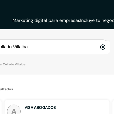
Marketing digital para empresas
Incluye tu negoc
ena
loca
 Collado Villalba
sultados
AISA ABOGADOS
A