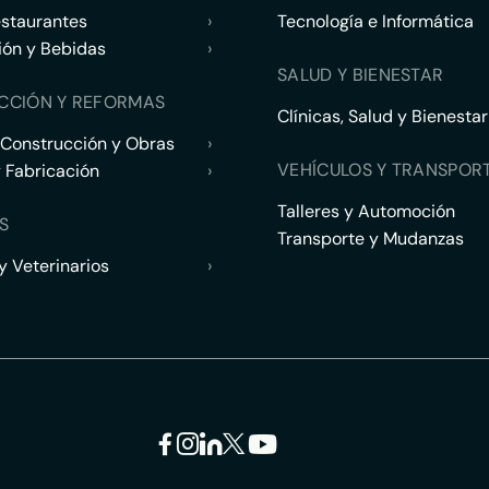
estaurantes
›
Tecnología e Informática
ión y Bebidas
›
SALUD Y BIENESTAR
CCIÓN Y REFORMAS
Clínicas, Salud y Bienestar
 Construcción y Obras
›
VEHÍCULOS Y TRANSPOR
y Fabricación
›
Talleres y Automoción
S
Transporte y Mudanzas
 Veterinarios
›