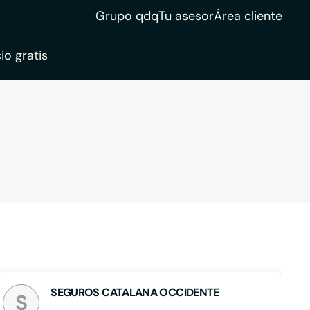
Grupo qdq
Tu asesor
Área cliente
io gratis
ble
tion
SEGUROS CATALANA OCCIDENTE
S