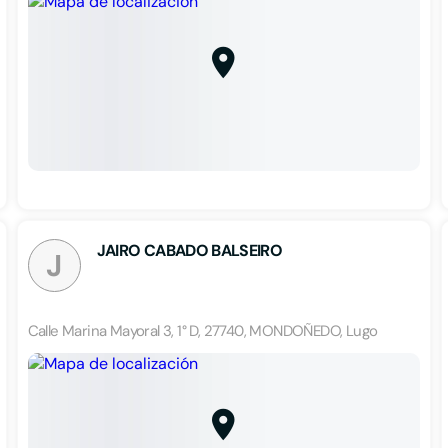
JAIRO CABADO BALSEIRO
J
Calle Marina Mayoral 3, 1° D, 27740, MONDOÑEDO, Lugo