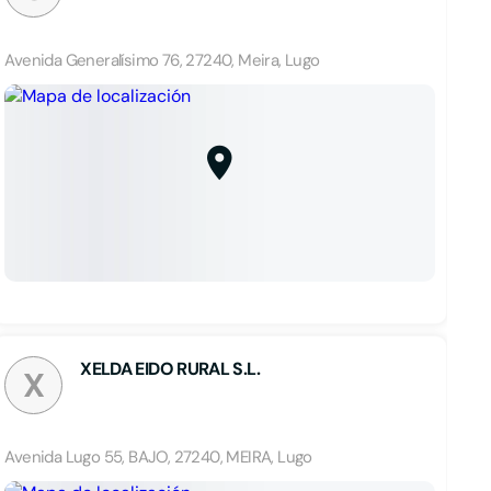
Avenida Generalísimo 76, 27240, Meira, Lugo
XELDA EIDO RURAL S.L.
X
Avenida Lugo 55, BAJO, 27240, MEIRA, Lugo