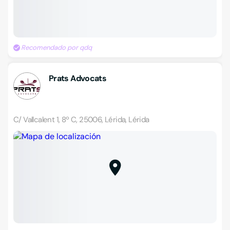
Recomendado por qdq
Prats Advocats
C/ Vallcalent 1, 8º C, 25006, Lérida, Lérida