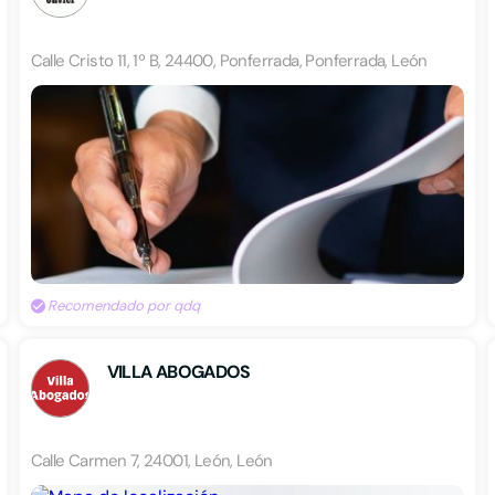
Calle Cristo 11, 1º B, 24400, Ponferrada, Ponferrada, León
Recomendado por qdq
VILLA ABOGADOS
Calle Carmen 7, 24001, León, León