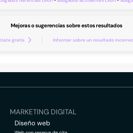
bogados herencias Leon
abogados accidentes Leon
aboga
Mejoras o sugerencias sobre estos resultados
iate gratis
Informar sobre un resultado incorre
MARKETING DIGITAL
Diseño web
Web con reserva de cita