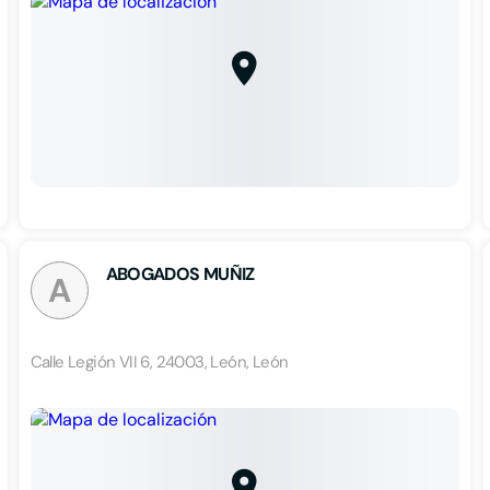
ABOGADOS MUÑIZ
A
Calle Legión VII 6, 24003, León, León