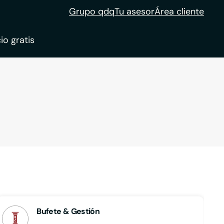
Grupo qdq
Tu asesor
Área cliente
io gratis
ble
tion
Bufete & Gestión