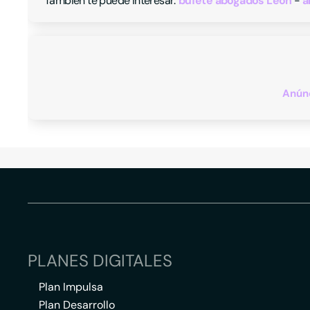
También te puede interesar:
bufete abogados Leon
a
Anúnc
PLANES DIGITALES
Plan Impulsa
Plan Desarrollo