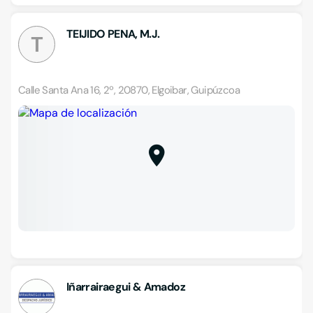
TEIJIDO PENA, M.J.
T
Calle Santa Ana 16, 2º, 20870, Elgoibar, Guipúzcoa
Iñarrairaegui & Amadoz