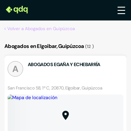
Volver a Abogados en Guipúzcoa
Abogados en Elgoibar, Guipúzcoa
12
ABOGADOS EGAÑA Y ECHEBARRÍA
A
San Francisco 58, 1º C, 20870, Elgoibar, Guipúzcoa