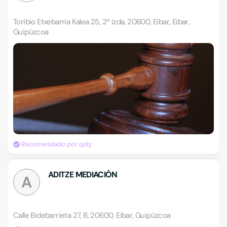
Toribio Etxebarria Kalea 25, 2º izda, 20600, Eibar, Eibar,
Guipúzcoa
Recomendado por qdq
ADITZE MEDIACIÓN
A
Calle Bidebarrieta 27, B, 20600, Eibar, Guipúzcoa