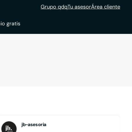
Grupo qdq
Tu asesor
Área cliente
io gratis
ble
tion
jb-asesoria