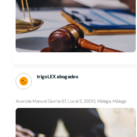
trigoLEX abogados
Avenida Manuel Gorria 67, Local 5, 29013, Málaga, Málaga