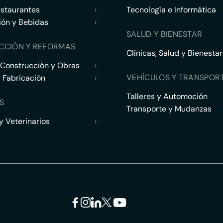
estaurantes
›
Tecnología e Informática
ión y Bebidas
›
SALUD Y BIENESTAR
CCIÓN Y REFORMAS
Clínicas, Salud y Bienestar
 Construcción y Obras
›
VEHÍCULOS Y TRANSPOR
y Fabricación
›
Talleres y Automoción
S
Transporte y Mudanzas
 Veterinarios
›