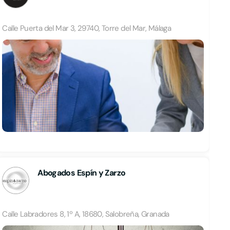
Calle Puerta del Mar 3, 29740, Torre del Mar, Málaga
Abogados Espín y Zarzo
Calle Labradores 8, 1º A, 18680, Salobreña, Granada