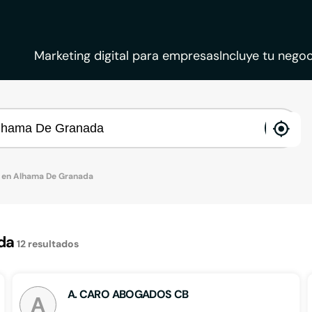
Marketing digital para empresas
Incluye tu negoc
ena
loca
 en Alhama De Granada
da
12
resultados
A. CARO ABOGADOS CB
A