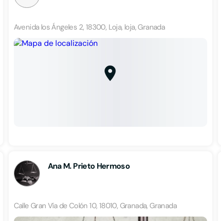
Avenida los Ángeles 2, 18300, Loja, loja, Granada
Ana M. Prieto Hermoso
Calle Gran Vía de Colón 10, 18010, Granada, Granada