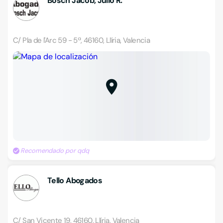
Bosch Jacob, Julio R.
C/ Pla de l'Arc 59 - 5ª, 46160, Llíria, Valencia
Recomendado por qdq
Tello Abogados
C/ San Vicente 19, 46160, Llíria, Valencia