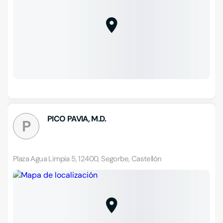
PICO PAVIA, M.D.
P
Plaza Agua Limpia 5, 12400, Segorbe, Castellón