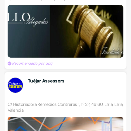
Recomendado por qdq
Tuéjar Assessors
C/ Historiadora Remedios Contreras 1, 1º 2ª, 46160, Llíria, Llíria,
Valencia