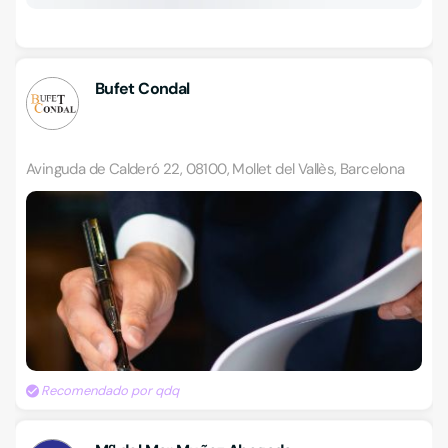
Bufet Condal
Avinguda de Calderó 22, 08100, Mollet del Vallès, Barcelona
Recomendado por qdq