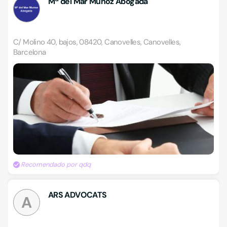
Mª del Mar Muñoz Abogada
C/ Molino 40, bajos, 08420, Canovelles, Canovelles,
Barcelona
Recomendado por qdq
ARS ADVOCATS
A