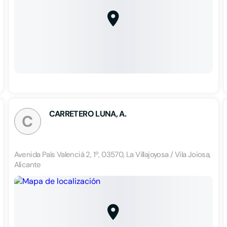
CARRETERO LUNA, A.
C
Avenida País Valenciá 2, 1º, 03570, La Villajoyosa / Vila Joiosa,
Alicante