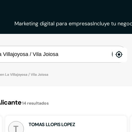
Marketing digital para empresas
Incluye tu negoc
ena
loca
n La Villajoyosa / Vila Joiosa
Alicante
14
resultados
TOMAS LLOPIS LOPEZ
T