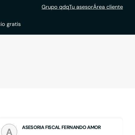
Grupo qdq
Tu asesor
Área cliente
io gratis
ble
tion
ASESORIA FISCAL FERNANDO AMOR
A