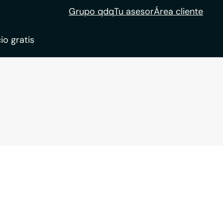
Grupo qdq
Tu asesor
Área cliente
io gratis
ble
tion