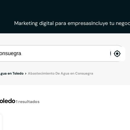
Marketing digital para empresas
Incluye tu negoc
ena
loca
gua en Toledo
Abastecimiento De Agua en Consuegra
oledo
1
resultados