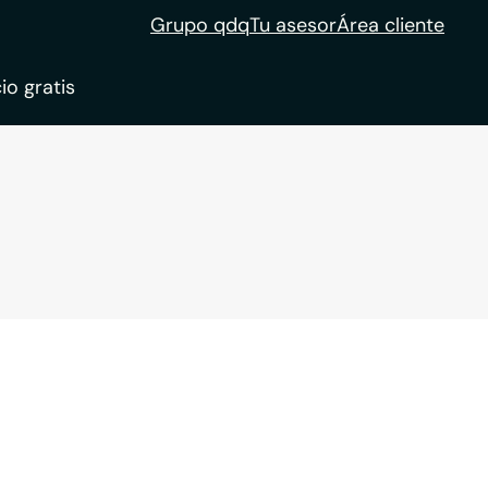
Grupo qdq
Tu asesor
Área cliente
io gratis
ble
tion