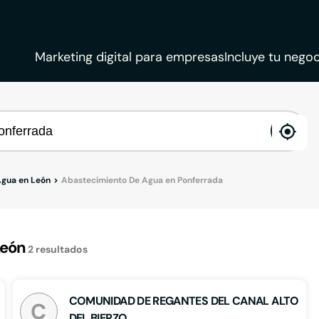
Marketing digital para empresas
Incluye tu negoc
ena
loca
Agua en León
Abastecimiento De Agua en Ponferrada
León
2
resultados
COMUNIDAD DE REGANTES DEL CANAL ALTO
C
DEL BIERZO