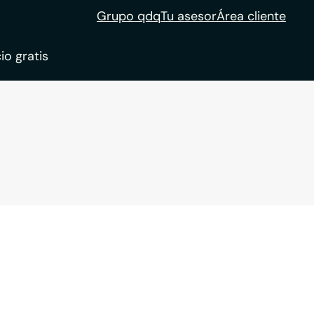
Grupo qdq
Tu asesor
Área cliente
io gratis
ble
tion