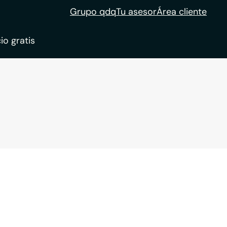
Grupo qdq
Tu asesor
Área cliente
io gratis
ble
tion