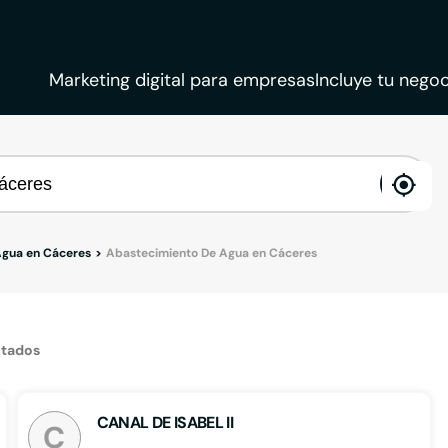
Marketing digital para empresas
Incluye tu negoc
ena
loca
Agua en Cáceres
Abastecimiento De Agua en Cáceres
ltados
CANAL DE ISABEL II
C