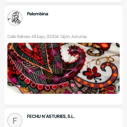
Palombina
Calle Balmes 48 bajo, 33204, Gijón, Asturias
FECHU N´ASTURIES, S.L.
F