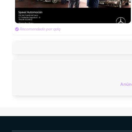
Recomendado por qdq
Anúnc