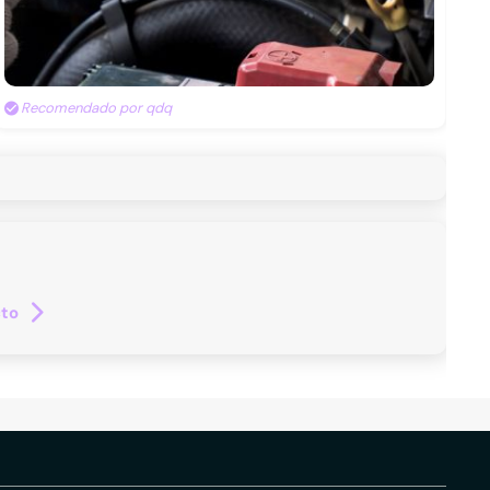
Recomendado por qdq
cto