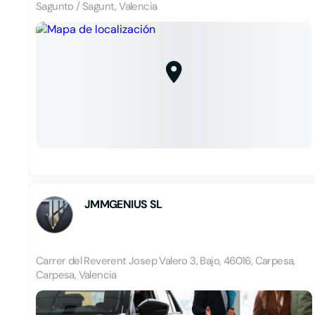
Sagunto / Sagunt, Valencia
JMMGENIUS SL
Carrer del Reverent Josep Valero 3, Bajo, 46016, Carpesa,
Carpesa, Valencia