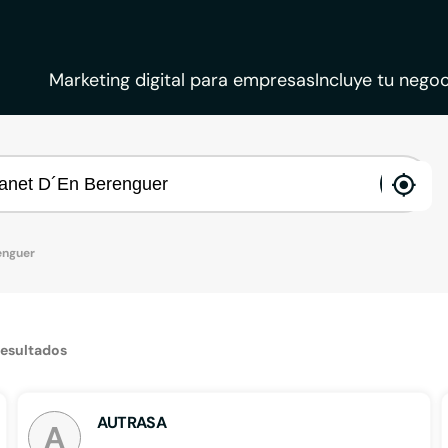
Marketing digital para empresas
Incluye tu negoc
ena
loca
enguer
resultados
AUTRASA
A