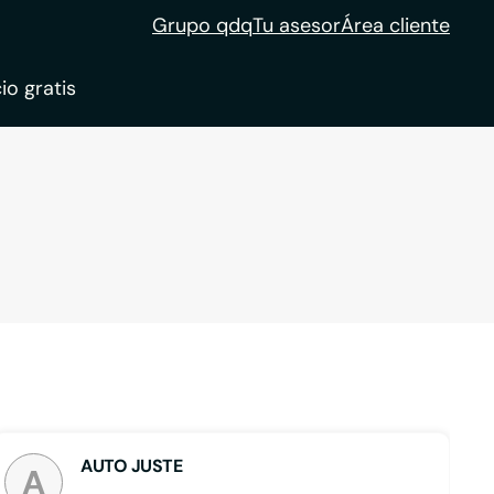
Grupo qdq
Tu asesor
Área cliente
io gratis
ble
tion
AUTO JUSTE
A