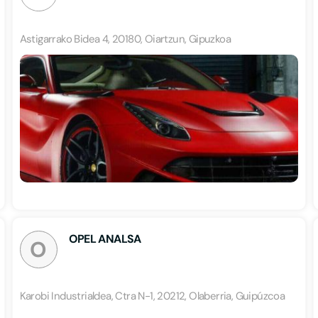
Astigarrako Bidea 4, 20180, Oiartzun, Gipuzkoa
OPEL ANALSA
O
Karobi Industrialdea, Ctra N-1, 20212, Olaberria, Guipúzcoa