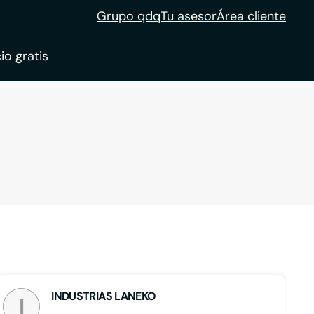
Grupo qdq
Tu asesor
Área cliente
io gratis
ble
tion
INDUSTRIAS LANEKO
I