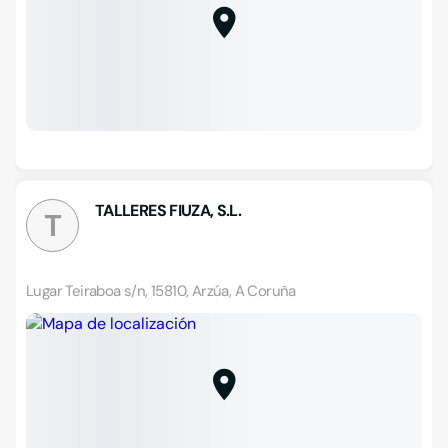
TALLERES FIUZA, S.L.
T
Lugar Teiraboa s/n, 15810, Arzúa, A Coruña