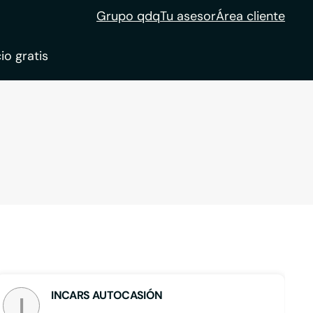
Grupo qdq
Tu asesor
Área cliente
io gratis
ble
tion
INCARS AUTOCASIÓN
I