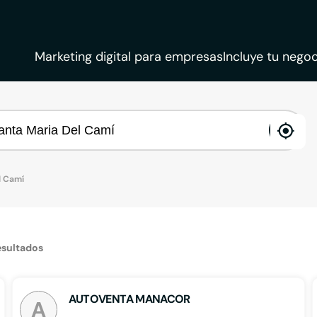
Marketing digital para empresas
Incluye tu negoc
ena
loca
l Camí
esultados
AUTOVENTA MANACOR
A